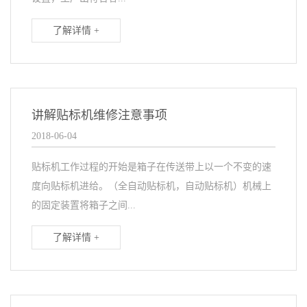
了解详情 +
讲解贴标机维修注意事项
2018-06-04
贴标机工作过程的开始是箱子在传送带上以一个不变的速
度向贴标机进给。（全自动贴标机，自动贴标机）机械上
的固定装置将箱子之间...
了解详情 +