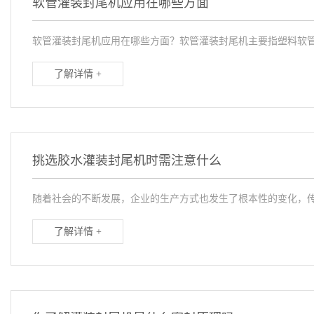
软管灌装封尾机应用在哪些方面
软管灌装封尾机应用在哪些方面？软管灌装封尾机主要指塑料软管
了解详情 +
挑选胶水灌装封尾机时需注意什么
随着社会的不断发展，企业的生产方式也发生了根本性的变化，传
了解详情 +