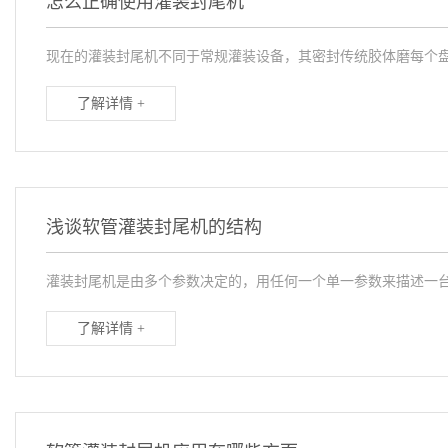
怎么正确使用灌装封尾机
现在的灌装封尾机不同于常规灌装设备，其密封传统胶体磨每个盘
了解详情 +
浅谈软管灌装封尾机的结构
灌装封尾机是由多个参数决定的，用任何一个单一参数来描述一台灌
了解详情 +