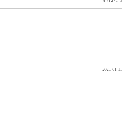
2021-05-14
.
2021-01-11