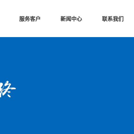
服务客户
新闻中心
联系我们