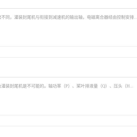
不同，灌装封尾机与衔接到减速机的输出轴，电磁离合器经由控制安排..
装封尾机是不可能的。轴功率（P）、桨叶排液量（Q）、压头（H...