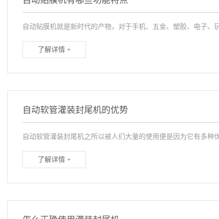
自动贴膜机有哪些功能特点
自动贴膜机就是新时代的产物，对于手机、五金、塑胶、电子、玩
了解详情 +
自动软管灌装封尾机的优势
自动软管灌装封尾机之所以被人们大量的使用便是因为它有多种优
了解详情 +