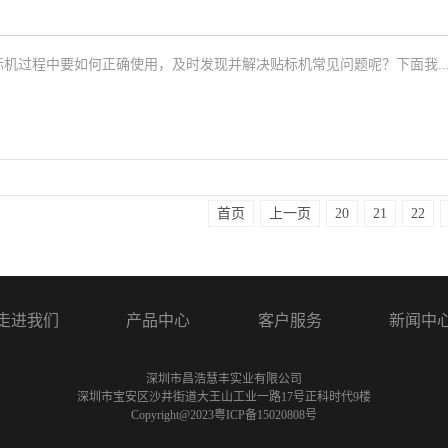
机过程中要如何正确使用，及时发现并解决贴标机常见问题呢？下面我..
首页
上一页
20
21
22
走进我们
产品中心
客户服务
新闻中
深圳市昌浩慧丰实业有限公司
深圳市宝安区沙井街道大王山工业一路17号正科时代9楼
Copyright@2023
粤ICP备15020808号