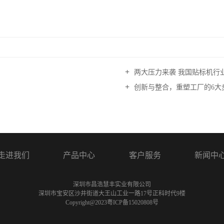
两大压力来袭 我国贴标机行业如
创新与整合，重塑工厂的6大
走进我们
产品中心
客户服务
新闻中
深圳市昌浩慧丰实业有限公司
深圳市宝安区沙井街道大王山工业一路17号正科时代9楼
Copyright@2023
粤ICP备15020808号