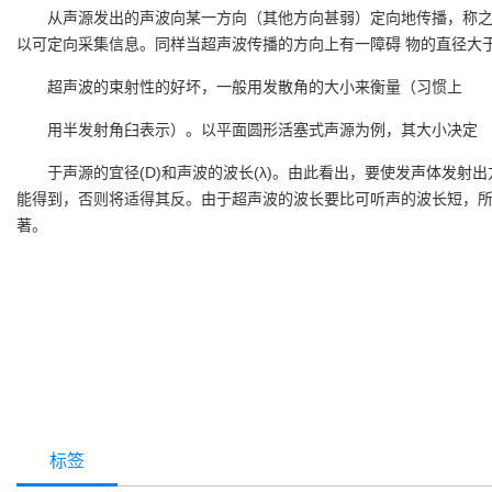
从声源发出的声波向某一方向（其他方向甚弱）定向地传播，称之
以可定向采集信息。同样当超声波传播的方向上有一障碍 物的直径大
超声波的束射性的好坏，一般用发散角的大小来衡量（习惯上
用半发射角臼表示）。以平面圆形活塞式声源为例，其大小决定
于声源的宜径(D)和声波的波长(λ)。由此看出，要使发声体发
能得到，否则将适得其反。由于超声波的波长要比可听声的波长短，
著。
标签