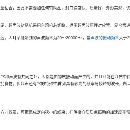
至粘合，因此不需要加任何辅助品，封口速度快、质量好、外形美观，优
封尾，超声波封尾机采用台湾机芯线路，运用超声波原理对软管、复合管
远。人耳朵能听到的声波频率为20～20000Hz，当
声波
的
振动频率
大于
波，它和声波有共同之处，即都是由物质振动而产生的，并且只能在介质中
捉食物。但超声还有它的特殊性质'如具有较高的频率与较短的波长，所
的方向较强，可聚集成定向狭小的线束；在传播介质质点振动的加速度非