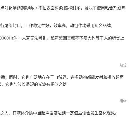
点对化学药剂影响小 不怕表面污染 照样封尾，解决了使用粘合剂或热
进行尾部封口，工作稳定性好，效率高，动组件均采用知名品牌。
20000Hz时，人耳无法听到。超声波因其频率下限大约等于人的听觉上
编辑
传播；同时，它也广泛地存在于自然界，许多动物都能发射和接收超声
以，它也与波长很短的光波有相似之处。
编辑
常之大；在液体介质中当超声强度达到一定值后便会发生空化现象。