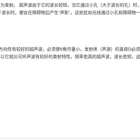
为束射。 超声波由于它的波长较短，当它通过小孔（大于波长的孔）时
于波长时，便会在障碍物后产生“声影”。这些犹如光线通过小孔和障碍物
射出方向性有较好的超声波，必须使θ角尽量小，发射体（声源）的直痉D必
所以它就比可听声波有较好的束射特性，频率愈高的超声波，波长愈短，