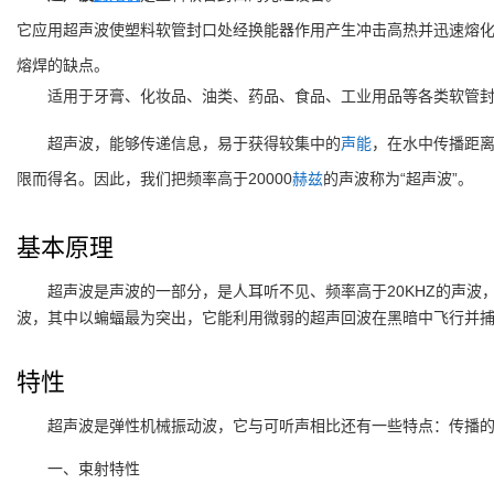
它应用超声波使塑料软管封口处经换能器作用产生冲击高热并迅速熔化
熔焊的缺点。
适用于牙膏、化妆品、油类、药品、食品、工业用品等各类软管
超声波，能够传递信息，易于获得较集中的
声能
，在水中传播距离
限而得名。因此，我们把频率高于20000
赫兹
的声波称为“超声波”。
基本原理
超声波是声波的一部分，是人耳听不见、频率高于20KHZ的声
波，其中以蝙蝠最为突出，它能利用微弱的超声回波在黑暗中飞行并捕
特性
超声波是弹性机械振动波，它与可听声相比还有一些特点：传播
一、束射特性