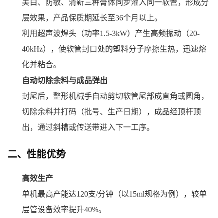
美白、防敏、清新三种膏体同步灌入同一软管，形成分
层效果，产品保质期延长至36个月以上。
利用超声波焊头（功率1.5-3kW）产生高频振动（20-
40kHz），使软管封口处的塑料分子摩擦生热，迅速熔
化并粘合。
自动切除余料与成品弹出
封尾后，整形机械手自动剪切软管尾部成直角或圆角，
切除余料并打码（批号、生产日期），成品经顶杆顶
出，通过斜槽或传送带进入下一工序。
二、性能优势
高效生产
单机最高产能达120支/分钟（以15ml规格为例），较单
层管设备效率提升40%。