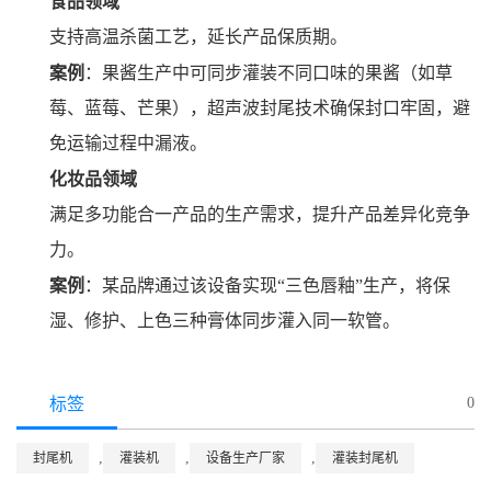
食品领域
支持高温杀菌工艺，延长产品保质期。
案例
：果酱生产中可同步灌装不同口味的果酱（如草
莓、蓝莓、芒果），超声波封尾技术确保封口牢固，避
免运输过程中漏液。
化妆品领域
满足多功能合一产品的生产需求，提升产品差异化竞争
力。
案例
：某品牌通过该设备实现“三色唇釉”生产，将保
湿、修护、上色三种膏体同步灌入同一软管。
标签
0
,
,
,
封尾机
灌装机
设备生产厂家
灌装封尾机