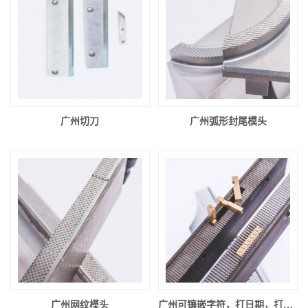
广州切刀
广州弧形封尾模头
广州网纹模头
广州可镶嵌字符，打日期，打批号