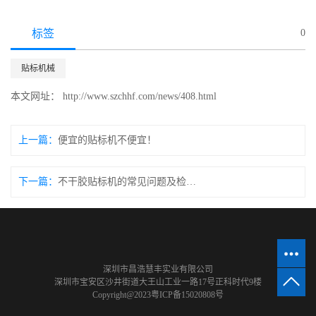
标签
0
贴标机械
本文网址： http://www.szchhf.com/news/408.html
上一篇：
便宜的贴标机不便宜！
下一篇：
不干胶贴标机的常见问题及检修方法
深圳市昌浩慧丰实业有限公司
深圳市宝安区沙井街道大王山工业一路17号正科时代9楼
Copyright@2023
粤ICP备15020808号