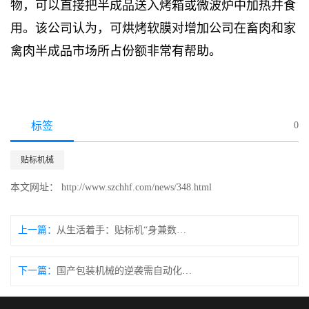
物，可以直接把半成品送入烤箱或微波炉中加热并食
用。该公司认为，可烘烤软膜对增加公司在畜肉和家
禽肉半成品市场所占份额非常有帮助。
标签
0
贴标机械
本文网址： http://www.szchhf.com/news/348.html
上一篇：
从生活着手：贴标机“身兼数职”不在话下
下一篇：
国产包装机械的逆袭需自动化技术深度渗透