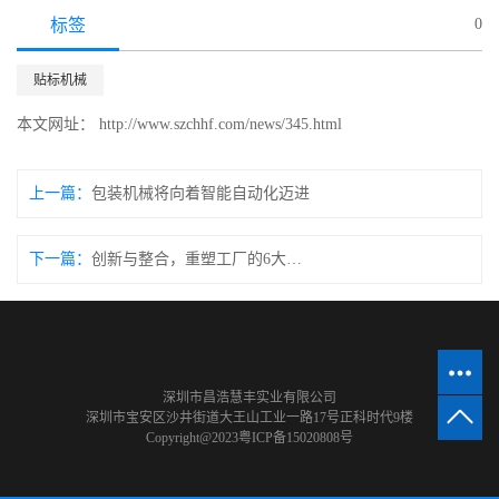
标签
0
贴标机械
本文网址： http://www.szchhf.com/news/345.html
上一篇：
包装机械将向着智能自动化迈进
下一篇：
创新与整合，重塑工厂的6大步骤
深圳市昌浩慧丰实业有限公司
深圳市宝安区沙井街道大王山工业一路17号正科时代9楼
Copyright@2023
粤ICP备15020808号