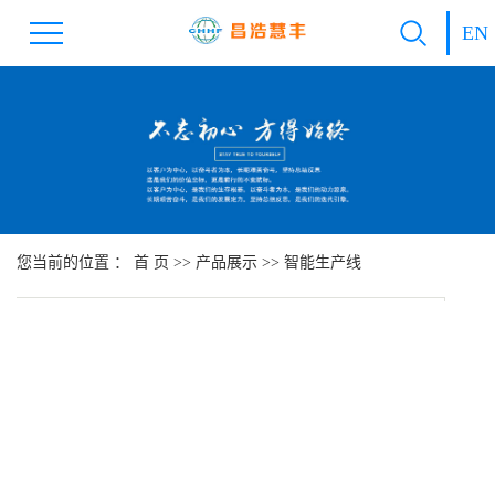
EN
您当前的位置 ：
首 页
>>
产品展示
>>
智能生产线
所
线
点
发
20
0