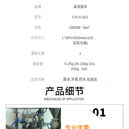
品牌
昌浩慧丰
型号
CH-A-012
功率
2000W（kw）
外形尺寸
L*W*H:850mmx1100mmx1700mm(以
实际为准)
灌装头数
1
灌装量
5-25g.26-100g.101-
250g（ml）
适用对象
胶水,牙膏,药水,化妆品
类,护发用品,护肤品类,
清洁、洗涤用品
适用行业
医药、日化、食品、化
工
物料类型
液体、膏体
自动化程度
半自动