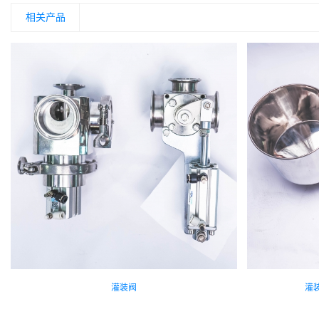
相关产品
灌装阀
灌