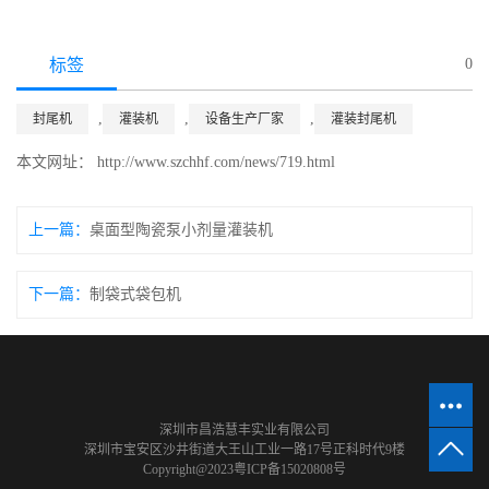
标签
0
,
,
,
封尾机
灌装机
设备生产厂家
灌装封尾机
本文网址： http://www.szchhf.com/news/719.html
上一篇：
桌面型陶瓷泵小剂量灌装机
下一篇：
制袋式袋包机
深圳市昌浩慧丰实业有限公司
深圳市宝安区沙井街道大王山工业一路17号正科时代9楼
Copyright@2023
粤ICP备15020808号