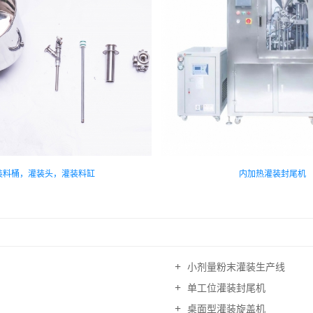
装料桶，灌装头，灌装料缸
内加热灌装封尾机
小剂量粉末灌装生产线
单工位灌装封尾机
桌面型灌装旋盖机