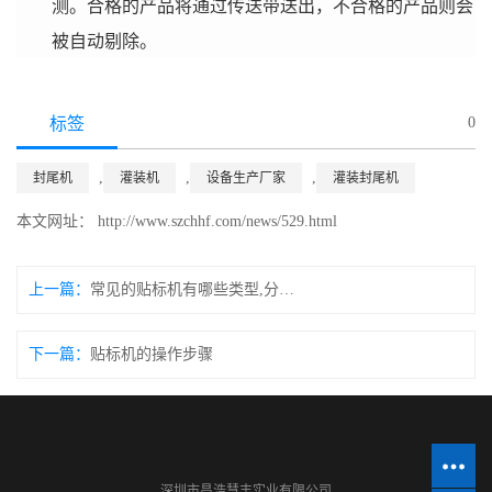
测。合格的产品将通过传送带送出，不合格的产品则会
被自动剔除。
标签
0
,
,
,
封尾机
灌装机
设备生产厂家
灌装封尾机
本文网址： http://www.szchhf.com/news/529.html
上一篇：
常见的贴标机有哪些类型,分别适用于哪些场合和产品
下一篇：
贴标机的操作步骤
深圳市昌浩慧丰实业有限公司