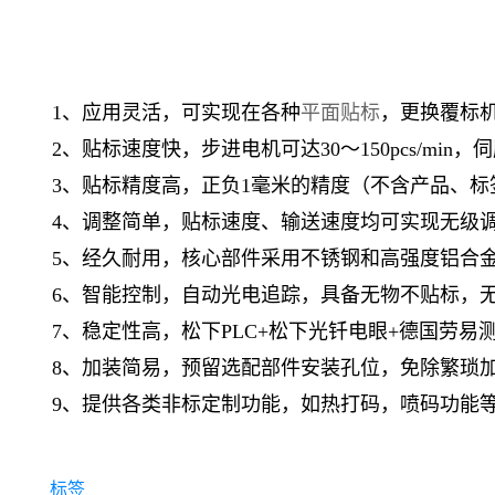
1、应用灵活，可实现在各种
平面贴标
，更换覆标
2、贴标速度快，步进电机可达30～150pcs/min
3、贴标精度高，正负1毫米的精度（不含产品、标
4、调整简单，贴标速度、输送速度均可实现无级
5、经久耐用，核心部件采用不锈钢和高强度铝合
6、智能控制，自动光电追踪，具备无物不贴标，
7、稳定性高，松下PLC+松下光钎电眼+德国劳易
8、加装简易，预留选配部件安装孔位，免除繁琐
9、提供各类非标定制功能，如热打码，喷码功能
标签