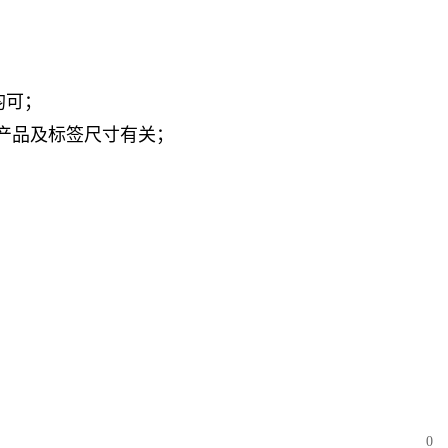
均可；
上与产品及标签尺寸有关；
；
0