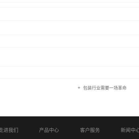
包装行业需要一场革命
走进我们
产品中心
客户服务
新闻中